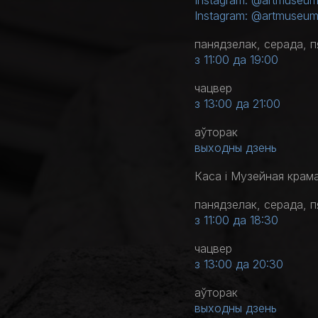
Instagram: @artmuseum
Instagram: @artmuseu
панядзелак, серада, п
з 11:00 да 19:00
чацвер
з 13:00 да 21:00
аўторак
выходны дзень
Каса і Музейная крам
панядзелак, серада, п
з 11:00 да 18:30
чацвер
з 13:00 да 20:30
аўторак
выходны дзень