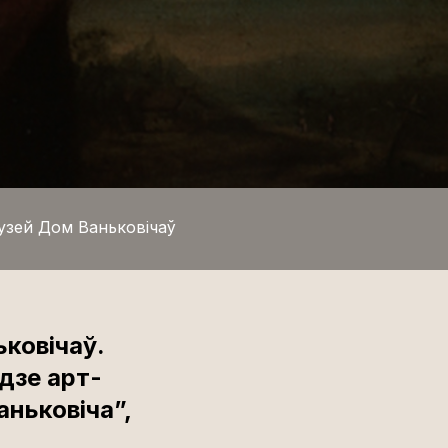
узей Дом Ваньковічаў
ьковічаў.
дзе арт-
ньковіча”,