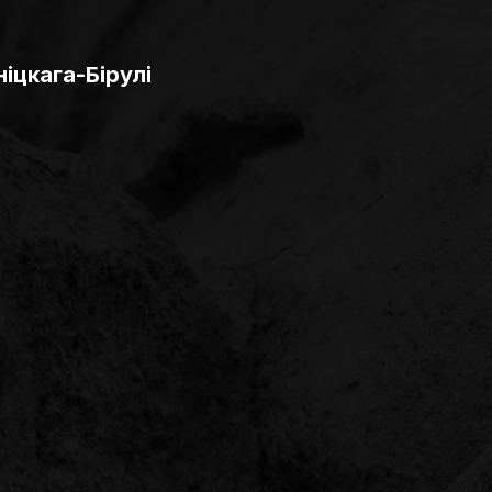
іцкага-Бірулі