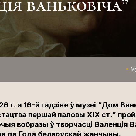
ція ваньковіча”
М
26 г. а 16-й гадзіне ў музеі “Дом Ван
стацтва першай паловы XIX ст.” прой
ыя вобразы ў творчасці Валенція Ва
я да Года беларускай жанчыны.