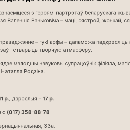
пазнаёміцеся з героямі партрэтаў беларускага жыв
я Валенція Ваньковіча – мацi, сястрой, жонкай, ся
джэнне – гукі арфы – дапаможа падкрэсліць а
азаў і стварыць творчую атмасферу.
малодшы навуковы супрацоўнік філіяла, магі
Наталля Родзіна.
11 р.
, дарослыя –
17 р.
ак:
(017) 358-88-78
тэрнацыянальная, 33а.