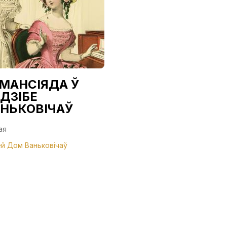
МАНСІЯДА Ў
Творчая
ДЗІБЕ
праграма
НЬКОВІЧАЎ
“Чароўная ноч
Ваньковічаў”
ая
16 мая
й Дом Ваньковічаў
Музей Дом Ваньковічаў