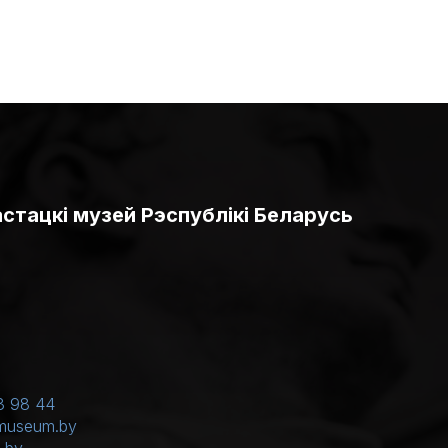
тацкі музей Рэспублікі Беларусь
3 98 44
museum.by