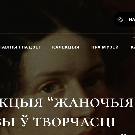
Н
НАВІНЫ І ПАДЗЕІ
КАЛЕКЦЫЯ
ПРА МУЗЕЙ
К
екцыя “жаночыя
зы ў творчасці