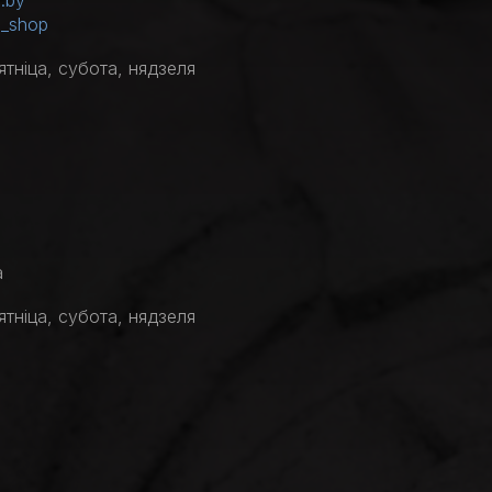
.by
m_shop
ятніца, субота, нядзеля
а
ятніца, субота, нядзеля