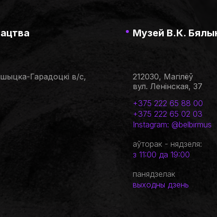
тацтва
Музей В.К. Бялын
ашыцка-Гарадоцкі в/с,
212030, Магілёў
вул. Ленінская, 37
+375 222 65 88 00
+375 222 65 02 03
Instagram: @belbirmus
аўторак - нядзеля:
з 11:00 да 19:00
панядзелак
выходны дзень