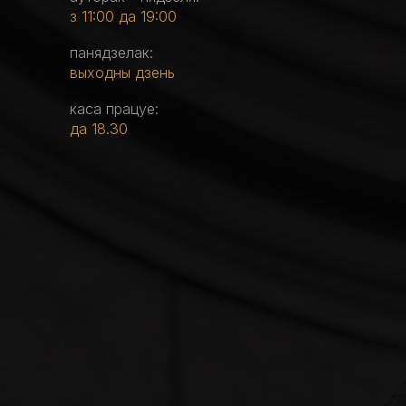
з 11:00 да 19:00
панядзелак:
выходны дзень
каса працуе:
да 18.30