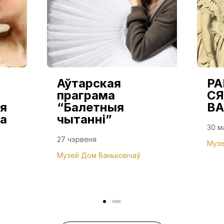
Аўтарская
РА
праграма
СЯ
я
“Балетныя
ВА
а
чытанні”
30 м
27 чэрвеня
Музе
Музей Дом Ваньковічаў