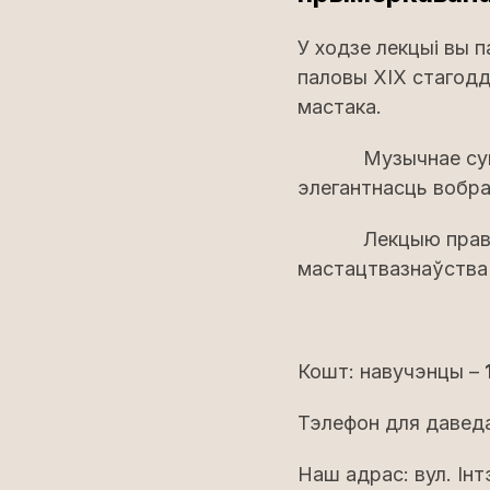
У ходзе лекцыі вы 
паловы XIX стагоддз
мастака.
Музычнае суправа
элегантнасць вобр
Лекцыю правядзе 
мастацтвазнаўства 
Кошт: навучэнцы –
Тэлефон для давед
Наш адрас: вул. Ін