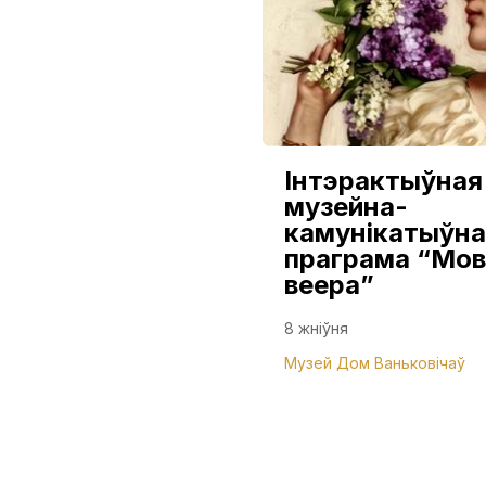
Інтэрактыўная
музейна-
камунікатыўна
праграма “Мов
веера”
8 жніўня
Музей Дом Ваньковічаў