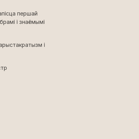
апісца першай
брамі і знаёмымі
рыстакратызм і
стр