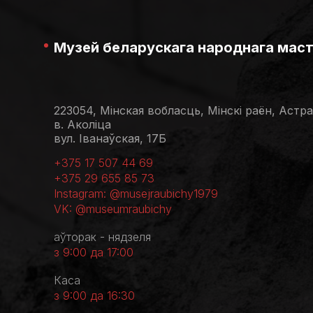
Музей беларускага народнага мас
223054, Мінская вобласць, Мінскі раён, Астр
в. Аколіца
вул. Іванаўская, 17Б
+375 17 507 44 69
+375 29 655 85 73
Instagram: @musejraubichy1979
VK: @museumraubichy
аўторак - нядзеля
з 9:00 да 17:00
Каса
з 9:00 да 16:30