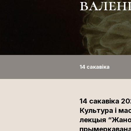
вален
14 сакавіка
14 сакавіка 20
Культура і ма
лекцыя “Жаноч
прымеркавана